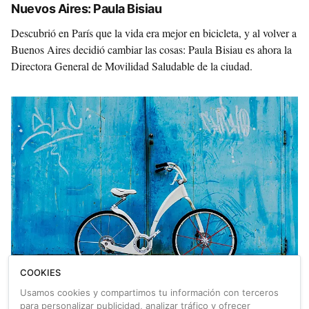
Nuevos Aires: Paula Bisiau
Descubrió en París que la vida era mejor en bicicleta, y al volver a
Buenos Aires decidió cambiar las cosas: Paula Bisiau es ahora la
Directora General de Movilidad Saludable de la ciudad.
COOKIES
Gi Bike: eléctrica, plegable y argentina
Usamos cookies y compartimos tu información con terceros
Dos alumnos de la Universidad Nacional de Córdoba (UNC),
para personalizar publicidad, analizar tráfico y ofrecer