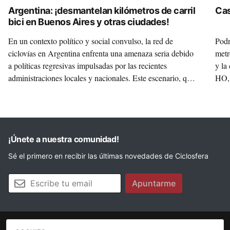
Argentina: ¡desmantelan kilómetros de carril
Cas
bici en Buenos Aires y otras ciudades!
En un contexto político y social convulso, la red de
Podr
ciclovías en Argentina enfrenta una amenaza seria debido
metr
a políticas regresivas impulsadas por las recientes
y la
administraciones locales y nacionales. Este escenario, que
HO, 
ha generado preocupación entre activistas, ciclistas
en u
urbanos y ciudadanos, es analizado en uno de nuestros
(FO
'Ciclodiarios' por Rafa Vidiella, director de Ciclosfera,
junto a destacados activistas argentinos como Jimena Pérez
Marchetta, Leo Spinetto y Pablo Lebedinsky.
¡Únete a nuestra comunidad!
Sé el primero en recibir las últimas novedades de Ciclosfera
Tu email
Apuntarme