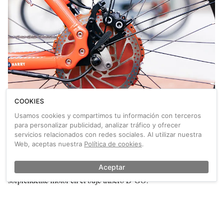
COOKIES
Prueba del motor D-GO: la revolución de los
motores en rueda
Usamos cookies y compartimos tu información con terceros
para personalizar publicidad, analizar tráfico y ofrecer
Los motores centrales han sido históricamente la opción favorita
servicios relacionados con redes sociales. Al utilizar nuestra
de muchos usuarios de bicicletas eléctricas. Se los consideraba
Web, aceptas nuestra
Política de cookies
.
más naturales, más silenciosos y eficientes. Y no dejaba de ser
cierto… pero quizá hayan cambiado las cosas. Probamos el
Aceptar
sorprendente motor en el buje trasero D-GO.