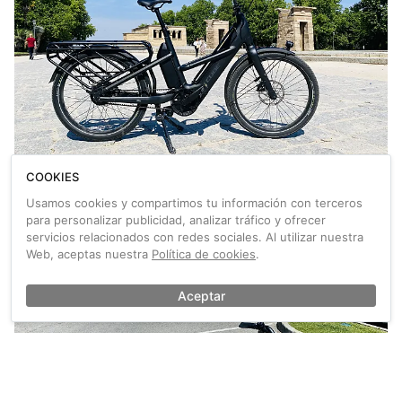
COOKIES
Prueba de la CUBE Longtail Hybrid 725
Usamos cookies y compartimos tu información con terceros
Probamos la CUBE Longtail Hybrid 725, una bicicleta eléctrica y
para personalizar publicidad, analizar tráfico y ofrecer
de carga trasera con un completo equipamiento, detalles
servicios relacionados con redes sociales. Al utilizar nuestra
sorprendentes, un conjunto eléctrico de primer nivel y, en general,
Web, aceptas nuestra
Política de cookies
.
muy buenos acabados. ¿Su precio? 4.699 euros.
Aceptar