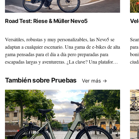
Road Test: Riese & Müller Nevo5
Vel
Versátiles, robustas y muy personalizables, las Nevo5 se
Sean
adaptan a cualquier escenario. Una gama de e-bikes de alta
para
gama pensadas para el día a día pero preparadas para
boni
escapadas largas y aventureras. ¿La clave? Una plataforma
ciud
sólida sobre la que, gracias a la variedad de motores y
Vill
componentes, construir la máquina de tus sueños.
marc
También sobre Pruebas
Ver más →
35 c