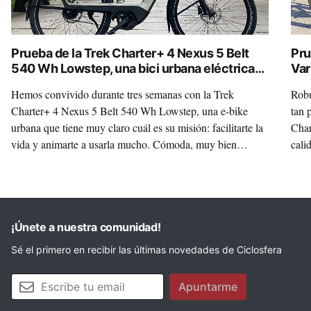
Prueba de la Trek Charter+ 4 Nexus 5 Belt
Pru
540 Wh Lowstep, una bici urbana eléctrica
Var
para ponértelo fácil
Hemos convivido durante tres semanas con la Trek
Robu
Charter+ 4 Nexus 5 Belt 540 Wh Lowstep, una e-bike
tan 
urbana que tiene muy claro cuál es su misión: facilitarte la
Char
vida y animarte a usarla mucho. Cómoda, muy bien
cali
equipada y con una combinación de motor Bosch, cambio
conv
interno y correa que tiene todo el sentido del mundo para
vers
el día a día, esta Charter+ quiere ser una compañera fiable,
habl
limpia y práctica. Y, lo mejor, es que casi siempre lo
no h
consigue.
¡Únete a nuestra comunidad!
Sé el primero en recibir las últimas novedades de Ciclosfera
Tu email
Apuntarme