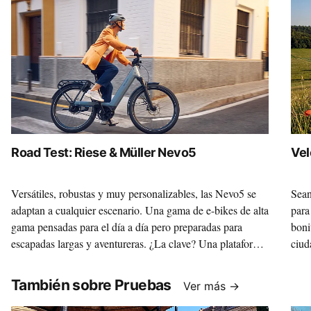
Road Test: Riese & Müller Nevo5
Vel
Versátiles, robustas y muy personalizables, las Nevo5 se
Sean
adaptan a cualquier escenario. Una gama de e-bikes de alta
para
gama pensadas para el día a día pero preparadas para
boni
escapadas largas y aventureras. ¿La clave? Una plataforma
ciud
sólida sobre la que, gracias a la variedad de motores y
Vill
componentes, construir la máquina de tus sueños.
marc
También sobre Pruebas
Ver más →
35 c