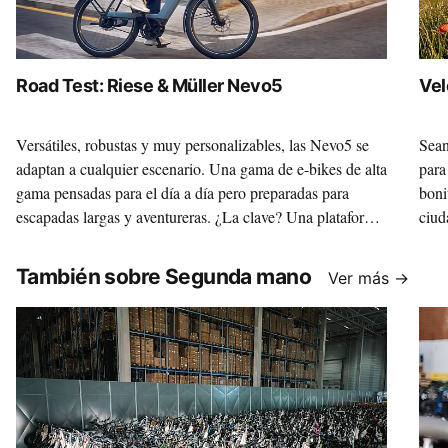
Road Test: Riese & Müller Nevo5
Vel
Versátiles, robustas y muy personalizables, las Nevo5 se
Sean
adaptan a cualquier escenario. Una gama de e-bikes de alta
para
gama pensadas para el día a día pero preparadas para
boni
escapadas largas y aventureras. ¿La clave? Una plataforma
ciud
sólida sobre la que, gracias a la variedad de motores y
Vill
componentes, construir la máquina de tus sueños.
marc
También sobre Segunda mano
Ver más →
35 c