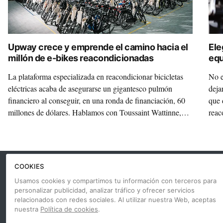
Upway crece y emprende el camino hacia el
Ele
millón de e-bikes reacondicionadas
eq
La plataforma especializada en reacondicionar bicicletas
No e
eléctricas acaba de asegurarse un gigantesco pulmón
deja
financiero al conseguir, en una ronda de financiación, 60
que 
millones de dólares. Hablamos con Toussaint Wattinne,
reac
CEO de Upway, para saber cuáles son los planes de la
compañía a partir de ahora.
COOKIES
¡Únete a nuestra comunidad!
Usamos cookies y compartimos tu información con terceros para
Sé el primero en recibir las últimas novedades de Ciclosfera
personalizar publicidad, analizar tráfico y ofrecer servicios
relacionados con redes sociales. Al utilizar nuestra Web, aceptas
nuestra
Política de cookies
.
Tu email
Apuntarme