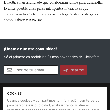
Luxottica han anunciado que colaborarán juntos para desarrollar
lo antes posible unas gafas inteligentes interactivas que
combinarán la alta tecnología con el elegante diseño de gafas
como Oakley y Ray-Ban.
¡Únete a nuestra comunidad!
Sé el primero en recibir las últimas novedades de Ciclosfera
Tu email
Apuntarme
COOKIES
La revista
Anúnciate
Contacto
Usamos cookies y compartimos tu información con terceros
para personalizar publicidad, analizar tráfico y ofrecer
Aviso legal
Política de cookies
servicios relacionados con redes sociales. Al utilizar nuestra