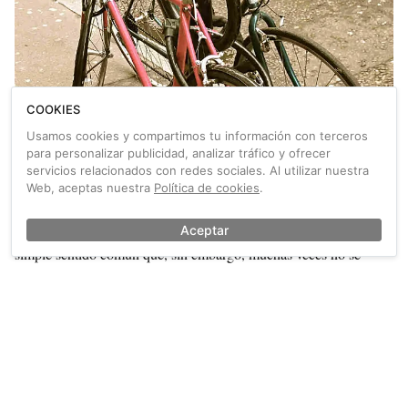
COOKIES
Siete factores importantes al comprar una
bicicleta que a veces no consideramos
Usamos cookies y compartimos tu información con terceros
para personalizar publicidad, analizar tráfico y ofrecer
Cada vez más gente nos pide consejo para decidir sobre qué
servicios relacionados con redes sociales. Al utilizar nuestra
bicicleta se compra. Nos llama la atención la cantidad de personas
Web, aceptas nuestra
Política de cookies
.
que se han decidido a tener una bicicleta en casa, pero también lo
“perdidos” que se encuentran algunos. Aquí van siete factores de
Aceptar
simple sentido común que, sin embargo, muchas veces no se
tienen en cuenta.