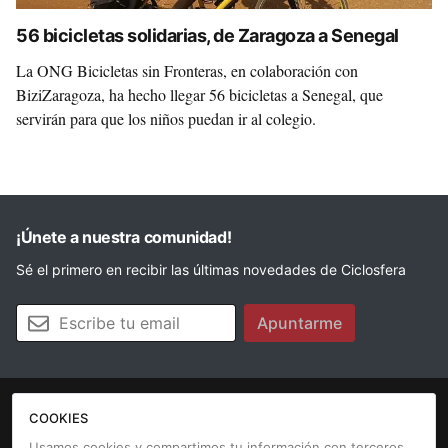
56 bicicletas solidarias, de Zaragoza a Senegal
La ONG Bicicletas sin Fronteras, en colaboración con
BiziZaragoza, ha hecho llegar 56 bicicletas a Senegal, que
servirán para que los niños puedan ir al colegio.
¡Únete a nuestra comunidad!
Sé el primero en recibir las últimas novedades de Ciclosfera
Tu email
Apuntarme
COOKIES
La revista
Anúnciate
Contacto
Usamos cookies y compartimos tu información con terceros