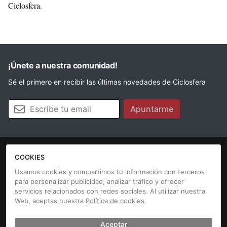
Ciclosfera.
¡Únete a nuestra comunidad!
Sé el primero en recibir las últimas novedades de Ciclosfera
Tu email
Apuntarme
COOKIES
La revista
Anúnciate
Contacto
Usamos cookies y compartimos tu información con terceros
para personalizar publicidad, analizar tráfico y ofrecer
Aviso legal
Política de cookies
servicios relacionados con redes sociales. Al utilizar nuestra
Web, aceptas nuestra
Política de cookies
.
Aceptar