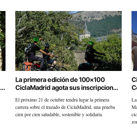
La primera edición de 100×100
C
r
CiclaMadrid agota sus inscripciones
C
en 72 horas
p
El próximo 21 de octubre tendrá lugar la primera
La
carrera sobre el trazado de CiclaMadrid, una prueba
Ma
cien por cien saludable, sostenible y solidaria.
ci
zo
var
ad…