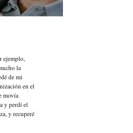
r ejemplo,
mucho la
edé de mi
ización en el
e movía
a y perdí el
za, y recuperé