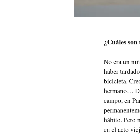
¿Cuáles son 
No era un niñ
haber tardado
bicicleta. Cr
hermano… De 
campo, en Pa
permanentemen
hábito. Pero 
en el acto vie