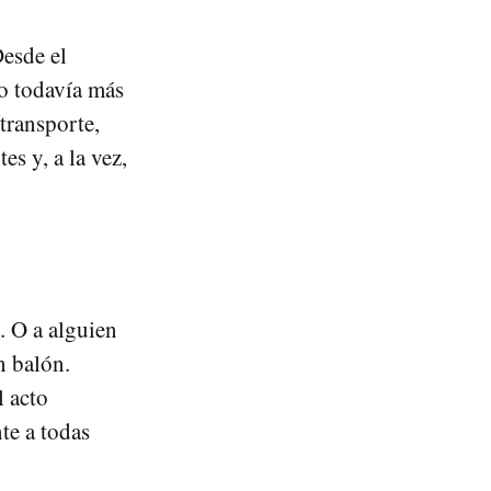
Desde el
o todavía más
transporte,
s y, a la vez,
. O a alguien
n balón.
l acto
te a todas