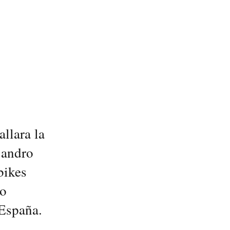
llara la
jandro
bikes
 o
 España.