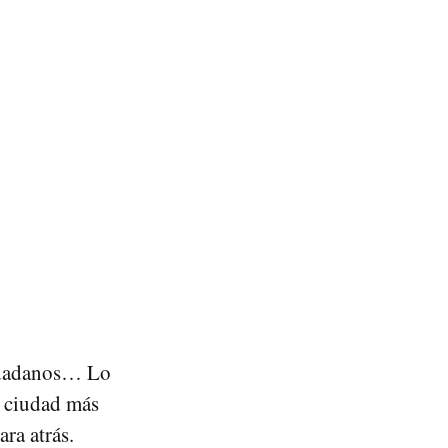
iudadanos… Lo
a ciudad más
ra atrás.