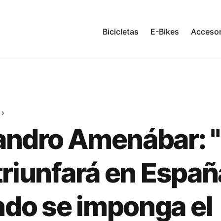
Bicicletas
E-Bikes
Accesor
andro Amenábar: 
 triunfará en Españ
do se imponga el