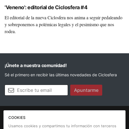
'Veneno': editorial de Ciclosfera #4
El editorial de la nueva Ciclosfera nos anima a seguir pedaleando
y sobreponernos a polémicas legales y el pesimismo que nos
rodea.
¡Únete a nuestra comunidad!
Sé el primero en recibir las últimas novedades de Ciclosfera
Tu email
Apuntarme
COOKIES
La revista
Anúnciate
Contacto
Usamos cookies y compartimos tu información con terceros