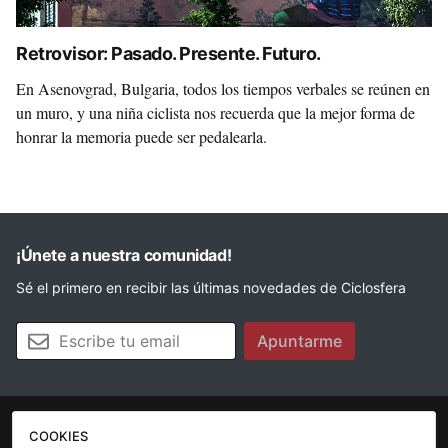
Retrovisor: Pasado. Presente. Futuro.
En Asenovgrad, Bulgaria, todos los tiempos verbales se reúnen en
un muro, y una niña ciclista nos recuerda que la mejor forma de
honrar la memoria puede ser pedalearla.
¡Únete a nuestra comunidad!
Sé el primero en recibir las últimas novedades de Ciclosfera
Tu email
Apuntarme
COOKIES
La revista
Anúnciate
Contacto