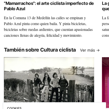
"Mamarrachos": el arte ciclista imperfecto de
La 
Pablo Azul
que
En la Comuna 13 de Medellín las calles se empinan y
La f
Pablo Azul pinta como quien baila. Y pinta bicicletas,
pers
bicicletas sobre ruedas ardientes, que cuentan apasionadas
satu
canciones llenas de alegría, felicidad y movimiento.
consi
Estr
la c
También sobre Cultura ciclista
Ver más →
qued
Marc
COOKIES