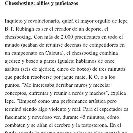
Chessboxing: alfiles y puñetazos
Inquieto y revolucionario, quizá el mayor orgullo de Iepe
B.T. Rubingh es ser el creador de un deporte, el
chessboxing. Con más de 2.000 practicantes en todo el
mundo (acaban de reunirse decenas de competidores en
un campeonato en Calcuta), el
chessboxing
combina
ajedrez y boxeo a partes iguales: hablamos de once
asaltos (seis de ajedrez, cinco de boxeo) de tres minutos
que pueden resolverse por jaque mate, K.O. o a los
puntos. "Me interesaba derribar muros y mezclar
conceptos, enfrentar y reunir a nerds y machos", explica
Iepe. "Empezó como una performance artística pero
terminó siendo algo violento y real. Para el espectador es
fascinante y novedoso ver, durante 45 minutos, cómo
combaten y se alían el cerebro y la testosterona. En el
fondo es todo lo mismo porque pelear es algo mental: no