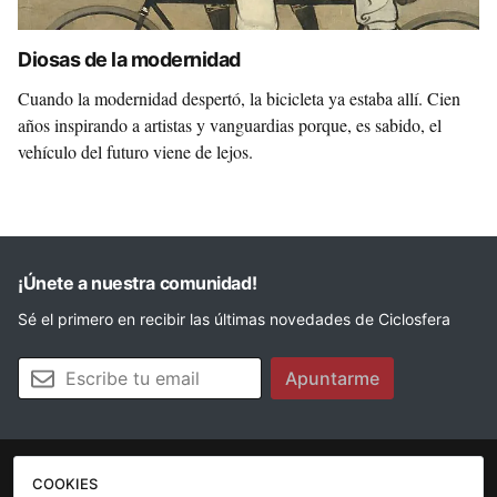
Diosas de la modernidad
Cuando la modernidad despertó, la bicicleta ya estaba allí. Cien
años inspirando a artistas y vanguardias porque, es sabido, el
vehículo del futuro viene de lejos.
¡Únete a nuestra comunidad!
Sé el primero en recibir las últimas novedades de Ciclosfera
Tu email
Apuntarme
COOKIES
La revista
Anúnciate
Contacto