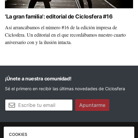
'La gran familia': editorial de Ciclosfera #16
Así arrancábamos el número #16 de la edición impresa de
Ciclosfera. Un editorial en el que recordábamos nuestro cuarto
aniversario con y la ilusión intacta.
¡Únete a nuestra comunidad!
Sé el primero en recibir las últimas novedades de Ciclosfera
Tu email
Apuntarme
COOKIES
La revista
Anúnciate
Contacto