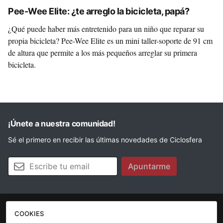
Pee-Wee Elite: ¿te arreglo la bicicleta, papá?
¿Qué puede haber más entretenido para un niño que reparar su
propia bicicleta? Pee-Wee Elite es un mini taller-soporte de 91 cm
de altura que permite a los más pequeños arreglar su primera
bicicleta.
¡Únete a nuestra comunidad!
Sé el primero en recibir las últimas novedades de Ciclosfera
Tu email
Apuntarme
COOKIES
La revista
Anúnciate
Contacto