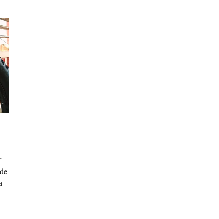
r
 de
a
s