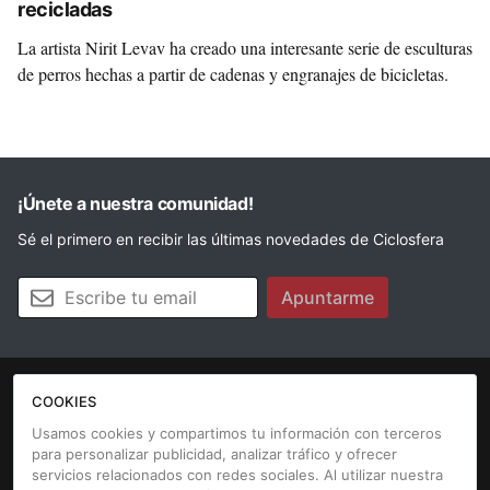
recicladas
La artista Nirit Levav ha creado una interesante serie de esculturas
de perros hechas a partir de cadenas y engranajes de bicicletas.
¡Únete a nuestra comunidad!
Sé el primero en recibir las últimas novedades de Ciclosfera
Tu email
Apuntarme
COOKIES
La revista
Anúnciate
Contacto
Usamos cookies y compartimos tu información con terceros
para personalizar publicidad, analizar tráfico y ofrecer
Aviso legal
Política de cookies
servicios relacionados con redes sociales. Al utilizar nuestra