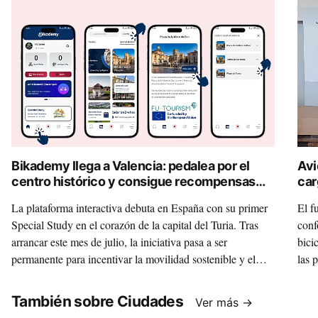
Bikademy llega a Valencia: pedalea por el
Avi
centro histórico y consigue recompensas
car
digitales
La plataforma interactiva debuta en España con su primer
El f
Special Study en el corazón de la capital del Turia. Tras
conf
arrancar este mes de julio, la iniciativa pasa a ser
bici
permanente para incentivar la movilidad sostenible y el
las 
turismo en bicicleta.
las 
También sobre Ciudades
Ver más →