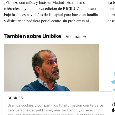
¡Planazo con niños y bicis en Madrid! Este mismo
La b
miércoles hay una nueva edición de BICILUZ: un paseo
tran
bajo las luces navideñas de la capital para hacer en familia
herr
y disfrutar de pedalear por el centro sin problemas ni
desc
miedos.
este
redo
También sobre Unibike
Ver más →
al t
Movi
Caso
COOKIES
Carlos Núñez, AMBE: “Webike nace porque
La 
Usamos cookies y compartimos tu información con terceros
las empresas quieren una feria más cercana
ubi
para personalizar publicidad, analizar tráfico y ofrecer