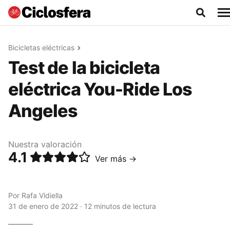
Bicicletas eléctricas
Test de la bicicleta
eléctrica You-Ride Los
Angeles
Nuestra valoración
4.1
Ver más →
Por
Rafa Vidiella
31 de enero de 2022 · 12 minutos de lectura