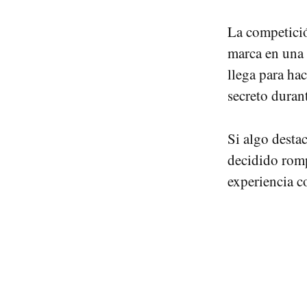
La competici
marca en una 
llega para ha
secreto duran
Si algo desta
decidido romp
experiencia 