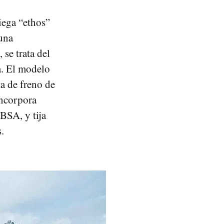
riega “ethos”
 una
se trata del
a. El modelo
ta de freno de
incorpora
BSA, y tija
.