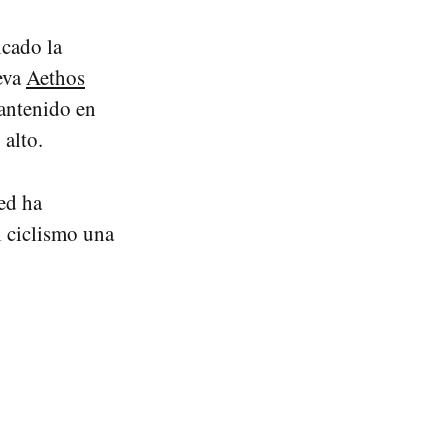
icado la
ueva
Aethos
mantenido en
 alto.
ed ha
l ciclismo una