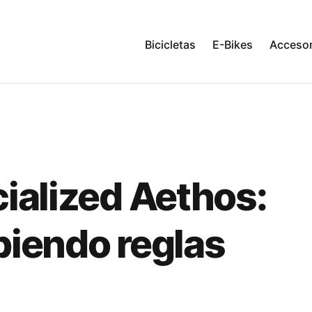
Bicicletas
E-Bikes
Accesor
ialized Aethos:
iendo reglas