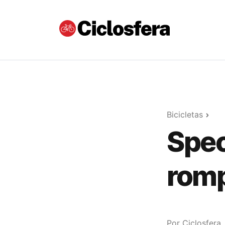
Bicicletas
Spec
romp
Por
Ciclosfera