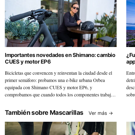
Importantes novedades en Shimano: cambio
¿Fu
CUES y motor EP6
app
tri
Bicicletas que convencen y reinventan la ciudad desde el
Entr
primer semáforo: probamos una e-bike urbana Orbea
detr
equipada con Shimano CUES y motor EP6, y
desc
comprobamos que cuando todos los componentes trabajan
sobr
como uno solo moverse por la ciudad es mucho más fácil,
grati
limpio, sano y divertido.
También sobre Mascarillas
Ver más →