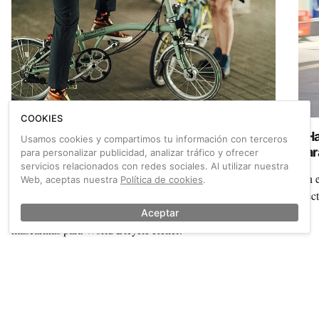
COOKIES
Libertad Avenue: zapatos y bolsos para el
¿Ha
Usamos cookies y compartimos tu información con terceros
ciclismo urbano
par
para personalizar publicidad, analizar tráfico y ofrecer
servicios relacionados con redes sociales. Al utilizar nuestra
Entrevistamos a Carla Peirano, de Libertad Avenue: un
Un e
Web, aceptas nuestra
Política de cookies
.
proyecto enfocado a la creación de zapatos y bolsos
efec
ciclistas sostenibles y que, además, está donando
Aceptar
mascarillas para World Bicycle Relief.
También sobre Contaminación
Ver más →