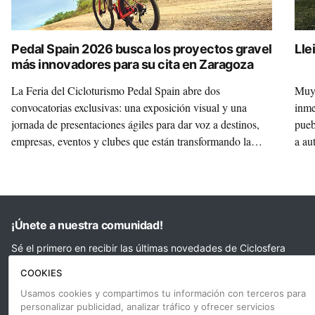
Pedal Spain 2026 busca los proyectos gravel
Lle
más innovadores para su cita en Zaragoza
La Feria del Cicloturismo Pedal Spain abre dos
Muy 
convocatorias exclusivas: una exposición visual y una
inme
jornada de presentaciones ágiles para dar voz a destinos,
pueb
empresas, eventos y clubes que están transformando la
a au
disciplina.
dest
y de
Llei
¡Únete a nuestra comunidad!
Sé el primero en recibir las últimas novedades de Ciclosfera
COOKIES
Tu email
Apuntarme
Usamos cookies y compartimos tu información con terceros para
personalizar publicidad, analizar tráfico y ofrecer servicios