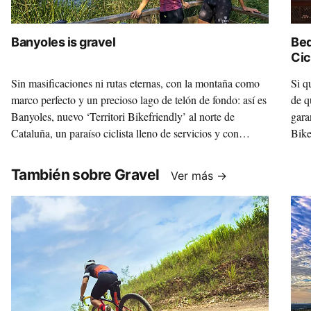
Banyoles is gravel
Bed
Cic
Sin masificaciones ni rutas eternas, con la montaña como
Si q
marco perfecto y un precioso lago de telón de fondo: así es
de q
Banyoles, nuevo ‘Territori Bikefriendly’ al norte de
gara
Cataluña, un paraíso ciclista lleno de servicios y con
Bike
mucha, mucha personalidad.
vera
También sobre Gravel
Ver más →