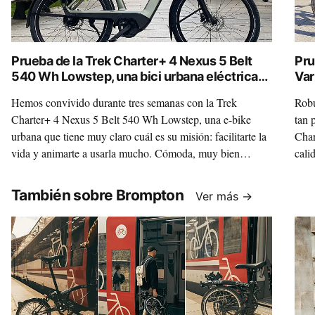
Prueba de la Trek Charter+ 4 Nexus 5 Belt
Pru
540 Wh Lowstep, una bici urbana eléctrica
Var
para ponértelo fácil
Hemos convivido durante tres semanas con la Trek
Robu
Charter+ 4 Nexus 5 Belt 540 Wh Lowstep, una e-bike
tan 
urbana que tiene muy claro cuál es su misión: facilitarte la
Char
vida y animarte a usarla mucho. Cómoda, muy bien
cali
equipada y con una combinación de motor Bosch, cambio
conv
interno y correa que tiene todo el sentido del mundo para
vers
También sobre Brompton
Ver más →
el día a día, esta Charter+ quiere ser una compañera fiable,
habl
limpia y práctica. Y, lo mejor, es que casi siempre lo
no h
consigue.