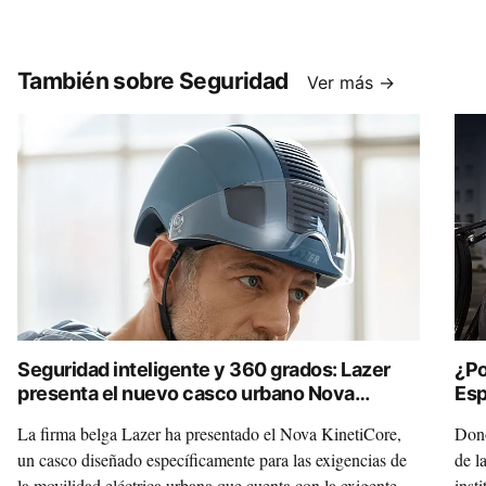
También sobre Seguridad
Ver más →
Seguridad inteligente y 360 grados: Lazer
¿Po
presenta el nuevo casco urbano Nova
Esp
KinetiCore
Cód
La firma belga Lazer ha presentado el Nova KinetiCore,
Dono
un casco diseñado específicamente para las exigencias de
de l
la movilidad eléctrica urbana que cuenta con la exigente
insti