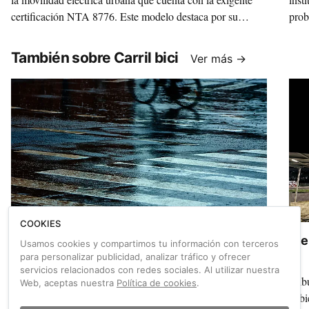
certificación NTA 8776. Este modelo destaca por su
prob
seguridad inteligente, que incluye un sistema de
que 
iluminación LED de 360° con luz de freno integrada para
También sobre Carril bici
Ver más →
garantizar la visibilidad total en el tráfico. Gracias a su
tecnología de absorción de impactos KinetiCore y a un
diseño versátil con lente integrada y ventilación ajustable,
el Nova KinetiCore se posiciona como la solución
definitiva para quienes buscan máxima protección y
confort en sus trayectos diarios en e-bike.
COOKIES
Carriles bici 'anti-lluvia' en Barcelona
Ale
Usamos cookies y compartimos tu información con terceros
para personalizar publicidad, analizar tráfico y ofrecer
servicios relacionados con redes sociales. Al utilizar nuestra
Este pasado lunes, el Ayuntamiento de Barcelona
Frib
Web, aceptas nuestra
Política de cookies
.
comenzó los trabajos de implementación de un interesante
cubi