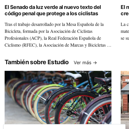
El Senado da luz verde al nuevo texto del
El 
código penal que protege a los ciclistas
cre
Tras el trabajo desarrollado por la Mesa Española de la
La c
Bicicleta, formada por la Asociación de Ciclistas
mate
Profesionales (ACP), la Real Federación Española de
se s
Ciclismo (RFEC), la Asociación de Marcas y Bicicletas de
España (AMBE), la International Mountain Bicycling
Association España (IMBA) y la Red de Ciclojuristas, ha
También sobre Estudio
Ver más →
sido aprobado en el Congreso y en el Senado la ya
conocida como Ley Ciclista con la que se protegerá a los
ciclistas víctimas de las imprudencias del resto de
conductores.