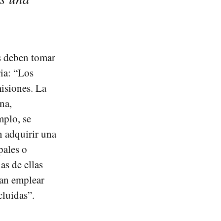
es deben tomar
ria: “Los
misiones. La
na,
mplo, se
 adquirir una
pales o
as de ellas
ían emplear
cluidas”.