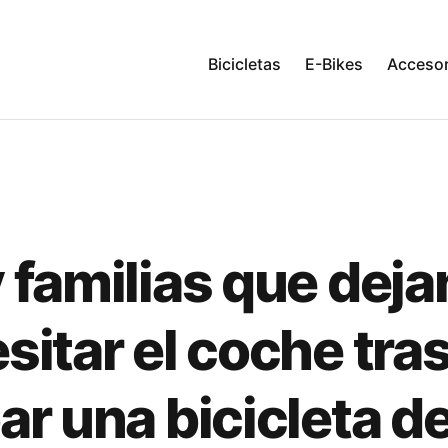
Bicicletas
E-Bikes
Accesor
 familias que deja
sitar el coche tra
ar una bicicleta d