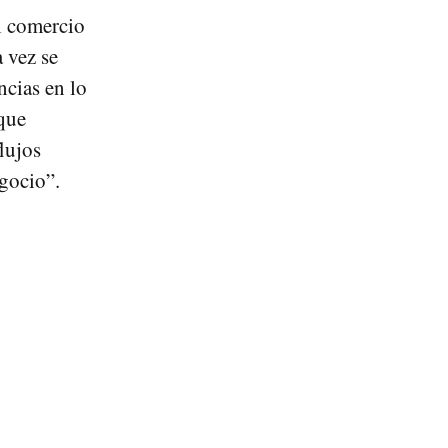
l comercio
 vez se
ncias en lo
 que
lujos
egocio”.