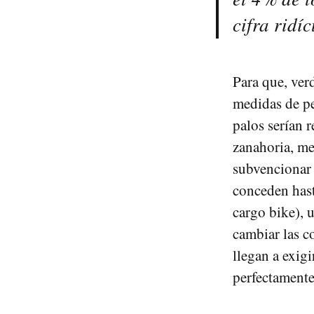
cifra ridí
Para que, ver
medidas de pe
palos serían r
zanahoria, me
subvencionar 
conceden hast
cargo bike), u
cambiar las c
llegan a exig
perfectamente