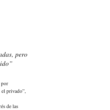
adas, pero
uido”
 por
 el privado”,
és de las