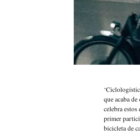
‘Ciclologísti
que acaba de 
celebra estos
primer partic
bicicleta de c