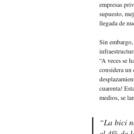
empresas priv
supuesto, mej
llegada de nu
Sin embargo, 
infraestructu
“A veces se h
considera un 
desplazamient
cuarenta! Est
medios, se lam
“La bici n
el 4% de l