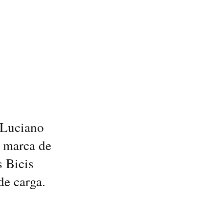
 Luciano
a marca de
s Bicis
de carga.