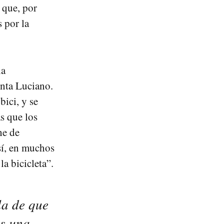
 que, por
 por la
la
enta Luciano.
bici, y se
s que los
he de
sí, en muchos
a bicicleta”.
la de que
es una