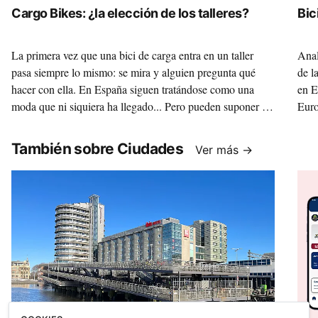
Cargo Bikes: ¿la elección de los talleres?
Bic
La primera vez que una bici de carga entra en un taller
Anal
pasa siempre lo mismo: se mira y alguien pregunta qué
de l
hacer con ella. En España siguen tratándose como una
en E
moda que ni siquiera ha llegado... Pero pueden suponer un
Euro
gran negocio.
urba
También sobre Ciudades
Ver más →