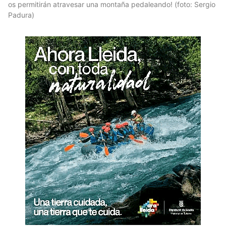
os permitirán atravesar una montaña pedaleando! (foto: Sergio
Padura)