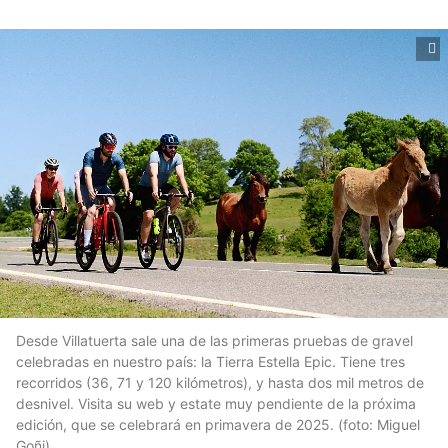
Desde Villatuerta sale una de las primeras pruebas de gravel
celebradas en nuestro país: la Tierra Estella Epic. Tiene tres
recorridos (36, 71 y 120 kilómetros), y hasta dos mil metros de
desnivel. Visita su web y estate muy pendiente de la próxima
edición, que se celebrará en primavera de 2025. (foto: Miguel
Goñi)