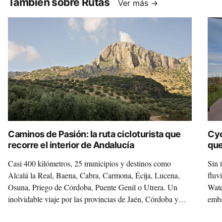
También sobre Rutas
Ver más →
Caminos de Pasión: la ruta cicloturista que
Cyc
recorre el interior de Andalucía
que
bic
Casi 400 kilómetros, 25 municipios y destinos como
Sin 
Alcalá la Real, Baena, Cabra, Carmona, Écija, Lucena,
fluv
Osuna, Priego de Córdoba, Puente Genil o Utrera. Un
Wate
inolvidable viaje por las provincias de Jaén, Córdoba y
emba
Sevilla con un merecido nombre: Caminos de Pasión.
lide