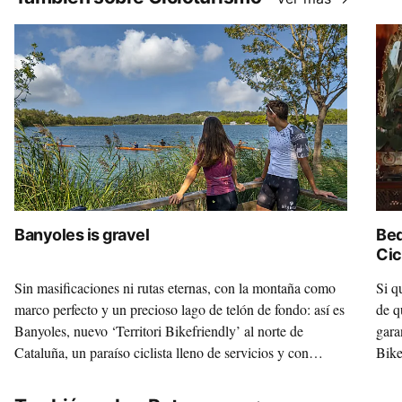
Banyoles is gravel
Bed
Cic
Sin masificaciones ni rutas eternas, con la montaña como
Si q
marco perfecto y un precioso lago de telón de fondo: así es
de q
Banyoles, nuevo ‘Territori Bikefriendly’ al norte de
gara
Cataluña, un paraíso ciclista lleno de servicios y con
Bike
mucha, mucha personalidad.
vera