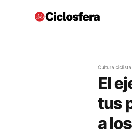
Cultura ciclista
El e
tus 
a lo