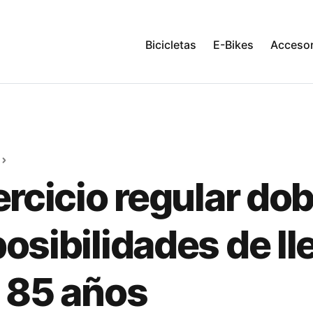
Bicicletas
E-Bikes
Accesor
jercicio regular dob
posibilidades de ll
s 85 años