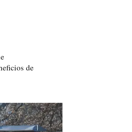
he
neficios de