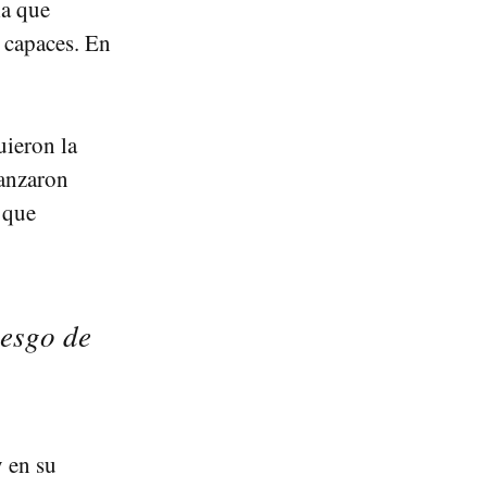
la que
 capaces. En
uieron la
canzaron
 que
iesgo de
y en su