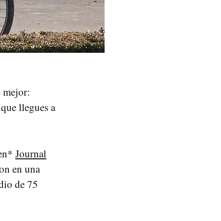
e mejor:
 que llegues a
 en*
Journal
aron en una
dio de 75