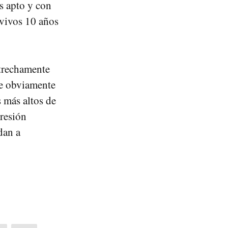
s apto y con
 vivos 10 años
strechamente
ue obviamente
 más altos de
presión
dan a