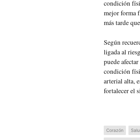
condición fís
mejor forma f
más tarde que
Según recuerd
ligada al rie
puede afectar
condición fís
arterial alta
fortalecer el
Corazón
Sal