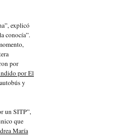
na”, explicó
la conocía”.
 momento,
tera
aron por
undido por El
l autobús y
or un SITP”,
 único que
drea María