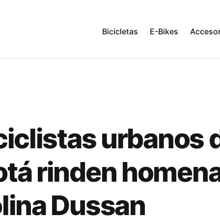
Bicicletas
E-Bikes
Accesor
ciclistas urbanos 
tá rinden homena
lina Dussan