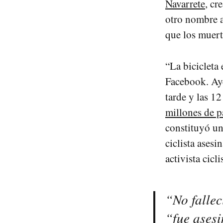
Navarrete
, cr
otro nombre a
que los muert
“La bicicleta 
Facebook. Aye
tarde y las 12
millones de p
constituyó un
ciclista ases
activista cicl
“No fallec
“fue ases