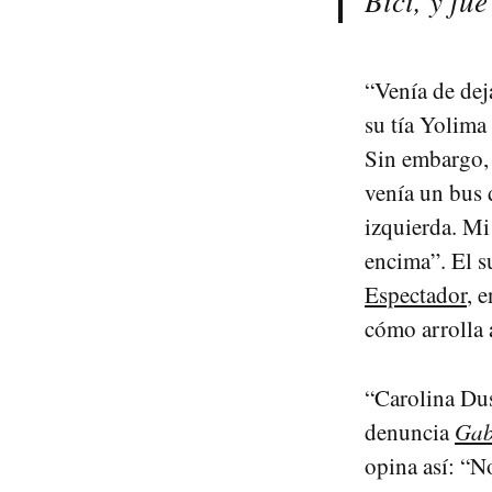
Bici, y fu
“Venía de dej
su tía Yolima
Sin embargo, 
venía un bus 
izquierda. Mi 
encima”. El s
Espectador
, 
cómo arrolla a
“Carolina Dus
denuncia
Gab
opina así: “N