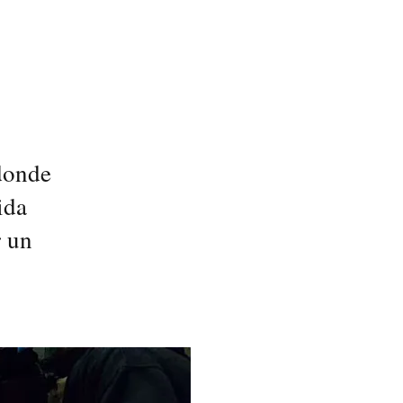
 donde
ida
r un