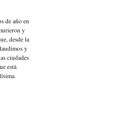
os de año en
murieron y
ue, desde la
plaudimos y
las ciudades
ue está
lísima.