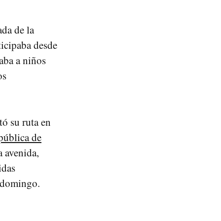
da de la
ticipaba desde
iaba a niños
os
tó su ruta en
pública de
a avenida,
idas
l domingo.