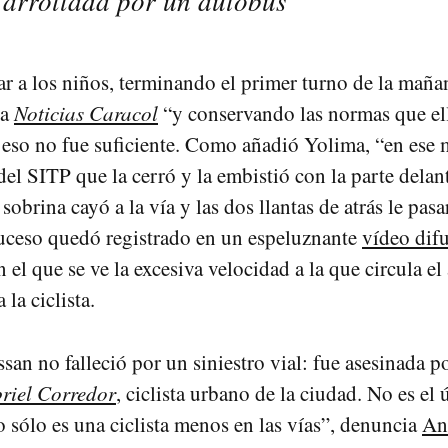
e arrollada por un autobús
ar a los niños, terminando el primer turno de la maña
 a
Noticias Caracol
“y conservando las normas que el
eso no fue suficiente. Como añadió Yolima, “en ese
del SITP que la cerró y la embistió con la parte delan
sobrina cayó a la vía y las dos llantas de atrás le pas
uceso quedó registrado en un espeluznante
vídeo dif
en el que se ve la excesiva velocidad a la que circula e
 la ciclista.
san no falleció por un siniestro vial: fue asesinada p
riel Corredor
, ciclista urbano de la ciudad. No es el
o sólo es una ciclista menos en las vías”, denuncia
An