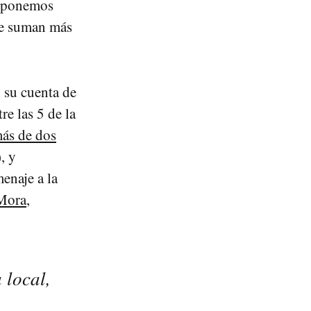
e ponemos
que suman más
n su cuenta de
re las 5 de la
ás de dos
, y
enaje a la
 Mora
,
 local,