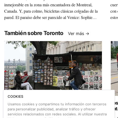
inmejorable en la zona más encantadora de Montreal,
cuer
Canada. Y, para colmo, bicicletas clásicas colgadas de la
con 
pared. El paraíso debe ser parecido al Venice: Sophie
esto
Chenier, su dueña, nos invita a recorrerlo.
También sobre Toronto
Ver más →
COOKIES
Cómo cambiar ciudades en tiempos de
Los
Usamos cookies y compartimos tu información con terceros
coronavirus
nat
para personalizar publicidad, analizar tráfico y ofrecer
seg
servicios relacionados con redes sociales. Al utilizar nuestra