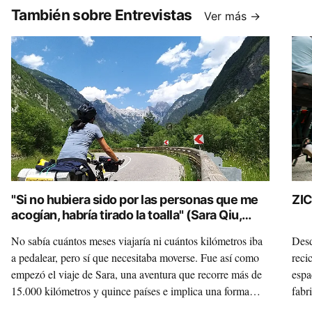
También sobre Entrevistas
Ver más →
"Si no hubiera sido por las personas que me
ZIC
acogían, habría tirado la toalla" (Sara Qiu,
Cicloviajera)
No sabía cuántos meses viajaría ni cuántos kilómetros iba
Desd
a pedalear, pero sí que necesitaba moverse. Fue así como
reci
empezó el viaje de Sara, una aventura que recorre más de
espa
15.000 kilómetros y quince países e implica una forma
fabr
distinta de entender el mundo, a la gente y a sí misma.
públ