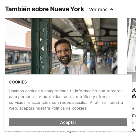
También sobre Nueva York
Ver más →
COOKIES
Zohran Mamdani: el alcalde ciclista de Nueva
Ret
Usamos cookies y compartimos tu información con terceros
York
saf
para personalizar publicidad, analizar tráfico y ofrecer
servicios relacionados con redes sociales. Al utilizar nuestra
(Nu
Distintos alcaldes de Nueva York han inaugurado carriles
Los 
Web, aceptas nuestra
Política de cookies
.
bici, presentado planes de movilidad y pedaleado para la
huma
foto, pero pocos llegaron a la alcaldía de la 'Gran
invi
Aceptar
Manzana' con una identidad tan ligada a la bici como
bicic