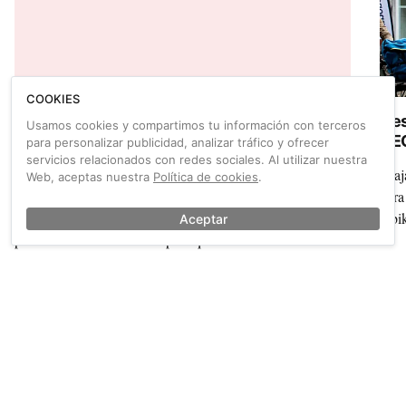
COOKIES
Al Gran Premio de Fórmula 1 en Holanda se
Des
Usamos cookies y compartimos tu información con terceros
va en bici
NEO
para personalizar publicidad, analizar tráfico y ofrecer
servicios relacionados con redes sociales. Al utilizar nuestra
Desde luego, no somos unos grandes apasionados de la
Viaj
Web, aceptas nuestra
Política de cookies
.
Fórmula 1, pero el Gran Premio de Holanda ha dado un
para
buen ejemplo a todos los macro eventos del planeta
e-bi
Aceptar
poniendo mucho esfuerzo para que los más de 100.000
aficionados diarios acudieran en bici.
También sobre Países Bajos
Ver más →