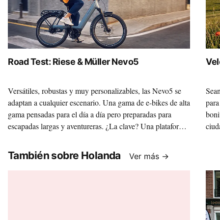
Road Test: Riese & Müller Nevo5
Vel
Versátiles, robustas y muy personalizables, las Nevo5 se
Sean
adaptan a cualquier escenario. Una gama de e-bikes de alta
para
gama pensadas para el día a día pero preparadas para
boni
escapadas largas y aventureras. ¿La clave? Una plataforma
ciud
sólida sobre la que, gracias a la variedad de motores y
Vill
componentes, construir la máquina de tus sueños.
marc
También sobre Holanda
Ver más →
35 c