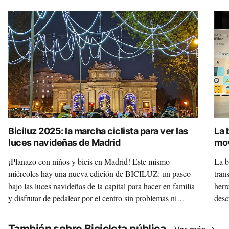
Biciluz 2025: la marcha ciclista para ver las
La 
luces navideñas de Madrid
mov
¡Planazo con niños y bicis en Madrid! Este mismo
La b
miércoles hay una nueva edición de BICILUZ: un paseo
tran
bajo las luces navideñas de la capital para hacer en familia
herr
y disfrutar de pedalear por el centro sin problemas ni
desc
miedos.
este
redo
También sobre Bicicleta pública