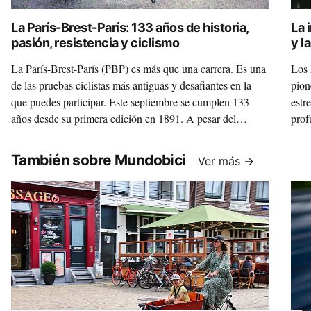
La París-Brest-París: 133 años de historia,
La 
pasión, resistencia y ciclismo
y l
La París-Brest-París (PBP) es más que una carrera. Es una
Los 
de las pruebas ciclistas más antiguas y desafiantes en la
pion
que puedes participar. Este septiembre se cumplen 133
estr
años desde su primera edición en 1891. A pesar del
prof
tiempo, continúa siendo un símbolo del ciclismo de
Inst
resistencia. Casi cuatro días pedaleando sin parar.
También sobre Mundobici
Ver más →
¿Aguantarías sin dormir?