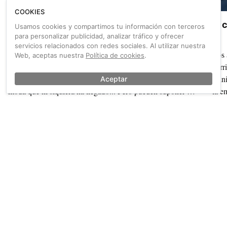
COOKIES
Cargo Bikes: ¿la elección de los talleres?
El 
Usamos cookies y compartimos tu información con terceros
para personalizar publicidad, analizar tráfico y ofrecer
servicios relacionados con redes sociales. Al utilizar nuestra
La primera vez que una bici de carga entra en un taller
Los 
Web, aceptas nuestra
Política de cookies
.
pasa siempre lo mismo: se mira y alguien pregunta qué
derr
hacer con ella. En España siguen tratándose como una
Mini
Aceptar
moda que ni siquiera ha llegado... Pero pueden suponer un
la e
gran negocio.
sele
También sobre Ciclosfera #9
Ver más →