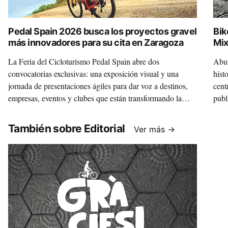
Pedal Spain 2026 busca los proyectos gravel
Bik
más innovadores para su cita en Zaragoza
Mix
La Feria del Cicloturismo Pedal Spain abre dos
Abun
convocatorias exclusivas: una exposición visual y una
hist
jornada de presentaciones ágiles para dar voz a destinos,
cent
empresas, eventos y clubes que están transformando la
publ
disciplina.
Mixt
un m
También sobre Editorial
Ver más →
inte
que 