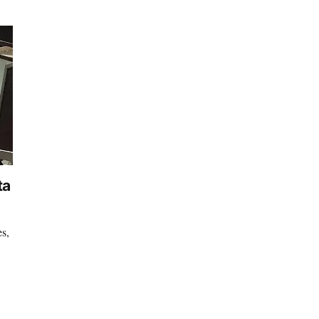
ta
es,