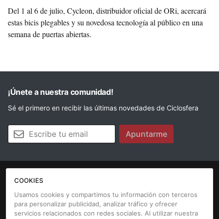
Del 1 al 6 de julio, Cycleon, distribuidor oficial de ORi, acercará
estas bicis plegables y su novedosa tecnología al público en una
semana de puertas abiertas.
¡Únete a nuestra comunidad!
Sé el primero en recibir las últimas novedades de Ciclosfera
Tu email
Apuntarme
COOKIES
La revista
Anúnciate
Contacto
Usamos cookies y compartimos tu información con terceros
para personalizar publicidad, analizar tráfico y ofrecer
Aviso legal
Política de cookies
servicios relacionados con redes sociales. Al utilizar nuestra