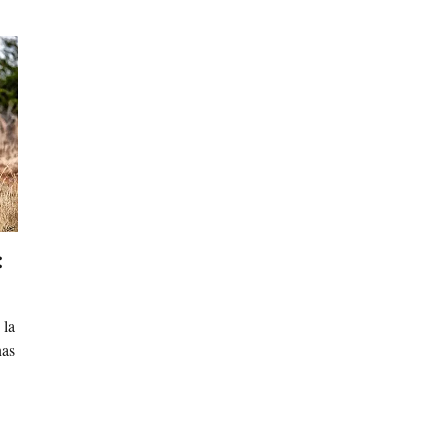
:
 la
nas