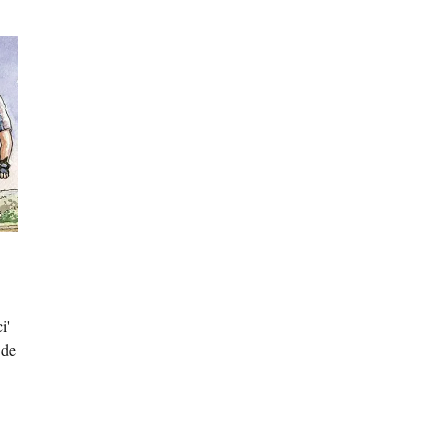
i'
 de