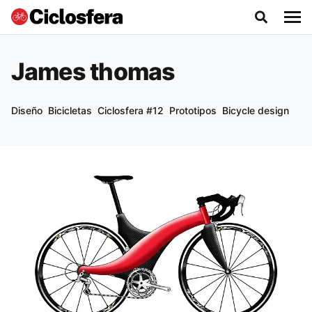
James thomas
Diseño
Bicicletas
Ciclosfera #12
Prototipos
Bicycle design