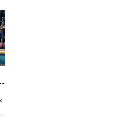
l
co
s.