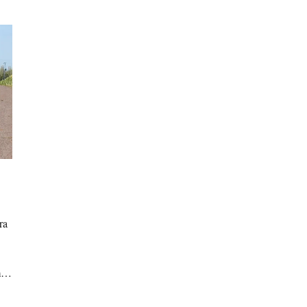
ra
map