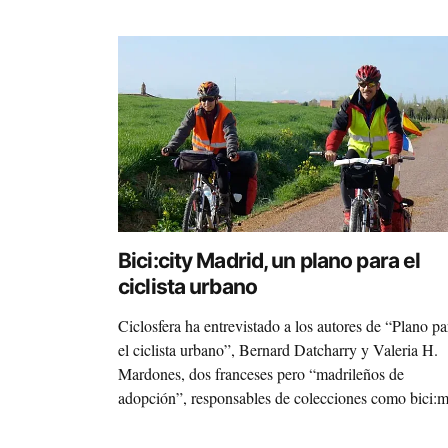
Bici:city Madrid, un plano para el
ciclista urbano
Ciclosfera ha entrevistado a los autores de “Plano pa
el ciclista urbano”, Bernard Datcharry y Valeria H.
Mardones, dos franceses pero “madrileños de
adopción”, responsables de colecciones como bici:
y bici:city, y que ahora piensan en reeditar el plano
completo de Madrid.