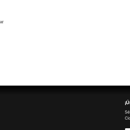
ar
,
¡Ú
Sé
Ci