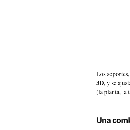
Los soportes, 
3D
, y se ajus
(la planta, la 
Una combi