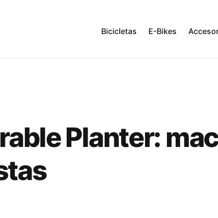
Bicicletas
E-Bikes
Accesor
able Planter: ma
istas