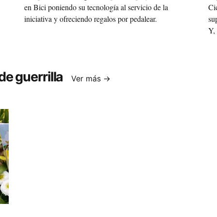
en Bici poniendo su tecnología al servicio de la
Ci
iniciativa y ofreciendo regalos por pedalear.
su
Y,
in
bi
ex
e guerrilla
el
Ver más →