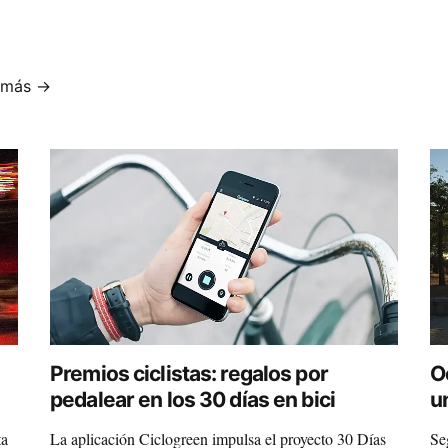
 más →
Premios ciclistas: regalos por
O
pedalear en los 30 días en bici
u
ta
La aplicación Ciclogreen impulsa el proyecto 30 Días
Se