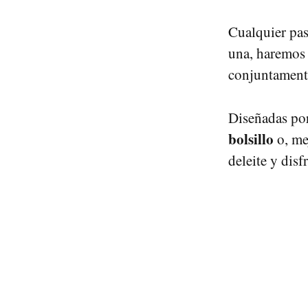
Cualquier pas
una, haremos 
conjuntamente.
Diseñadas por
bolsillo
o, mej
deleite y disf