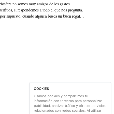
closfera no somos muy amigos de los gastos
perfluos, sí respondemos a todo el que nos pregunta.
 por supuesto, cuando alguien busca un buen regalo
fantil… ¿Por qué no decirle que se anime por una
ci? Lo creemos de corazón y lo sabemos por propia
periencia: regalar una bicicleta a un niño es una gran
ección, y aquí os contamos por qué.
COOKIES
Usamos cookies y compartimos tu
información con terceros para personalizar
publicidad, analizar tráfico y ofrecer servicios
relacionados con redes sociales. Al utilizar