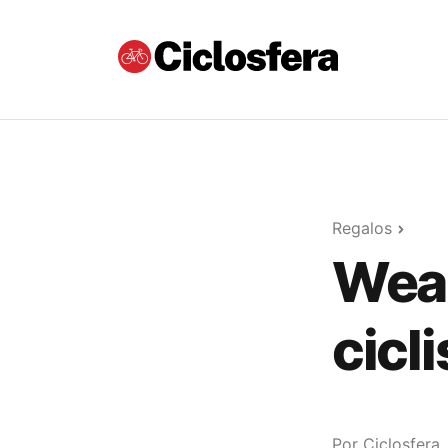
Regalos
Wear
cicl
Por
Ciclosfera