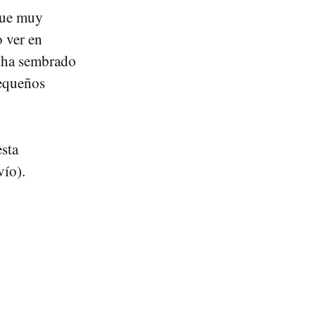
nque muy
o ver en
e ha sembrado
pequeños
esta
vío).